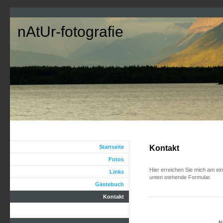
nAtUr-fotografie
Startseite
Kontakt
Fotos
Hier erreichen Sie mich am ei
Links
unten stehende Formular.
Gästebuch
Kontakt
N