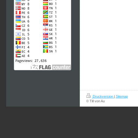
Druckversion
|
Sitemap
© Till von Au